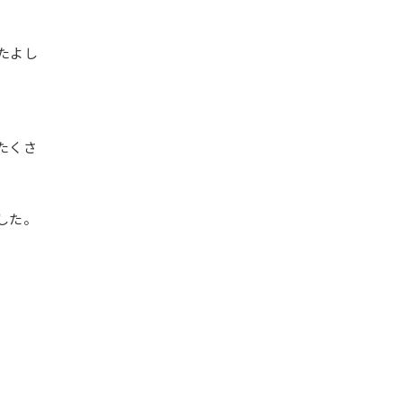
たよし
たくさ
した。