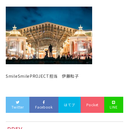
SmileSmilePROJECT担当 伊藤和子
はてブ
Pocket
Twitter
Facebook
LINE
PREV