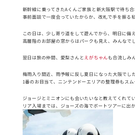
新幹線に乗ってきたAくんご家族と新大阪駅で待ち
事前面談で一度会っていたからか、改札で手を振る
この日は、少し寄り道をして遊んでから、明日に備
高層階のお部屋の窓からはパークも見え、みんなで
翌日は旅の仲間、愛梨さんと
えがちゃん
も合流しみ
梅雨入り間近、雨予報に反し夏日になった大阪でし
1番のお目当て、ニンテンドーエリアの整理券もスム
ジョージとミニオンにも会いたいなと教えてくれて
リア入場までは、ジョーズの海でボートツアーに出