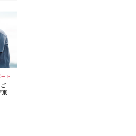
ポート
んご
ア東