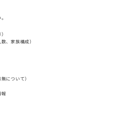
い。
年）
人数、家族構成）
有無について）
情報