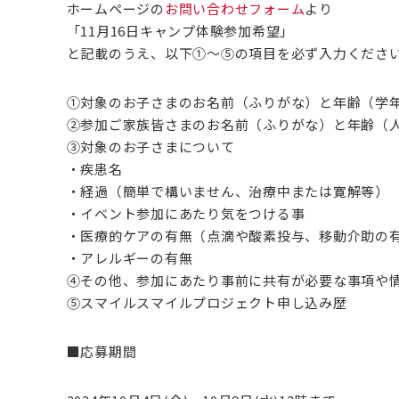
ホームページの
お問い合わせフォーム
より
「11月16日キャンプ体験参加希望」
と記載のうえ、以下①～⑤の項目を必ず入力くださ
①対象のお子さまのお名前（ふりがな）と年齢（学
②参加ご家族皆さまのお名前（ふりがな）と年齢（
③対象のお子さまについて
・疾患名
・経過（簡単で構いません、治療中または寛解等）
・イベント参加にあたり気をつける事
・医療的ケアの有無（点滴や酸素投与、移動介助の
・アレルギーの有無
④その他、参加にあたり事前に共有が必要な事項や
⑤スマイルスマイルプロジェクト申し込み歴
■応募期間