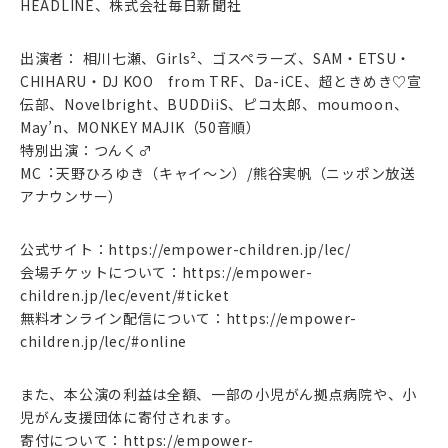
HEADLINE、株式会社毎日新聞社
出演者： 相川七瀬、Girls²、ゴスペラーズ、SAM・ETSU・
CHIHARU・DJ KOO from TRF、Da-iCE、超ときめき♡宣
伝部、Novelbright、BUDDiiS、ピコ太郎、moumoon、
May’n、MONKEY MAJIK（50音順）
特別出演：つんく♂
MC︓天野ひろゆき（キャイ〜ン）/熊谷実帆（ニッポン放送
アナウンサー）
公式サイト：https://empower-children.jp/lec/
会場チケットについて：https://empower-
children.jp/lec/event/#ticket
無料オンライン配信について：https://empower-
children.jp/lec/#online
また、本公演の利益は全額、一部の小児がん拠点病院や、小
児がん支援団体に寄付されます。
寄付について：https://empower-