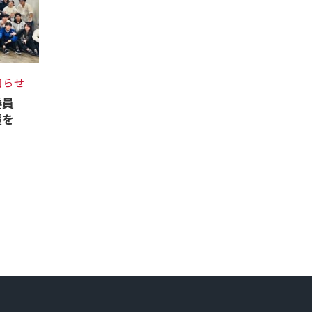
知らせ
委員
援を